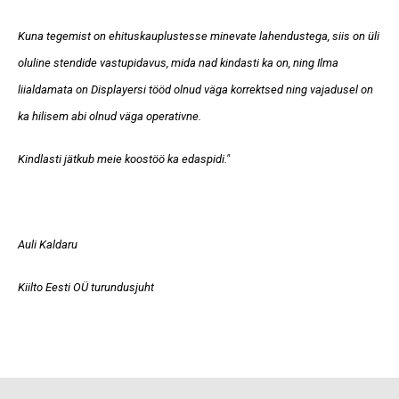
Kuna tegemist on ehituskauplustesse minevate lahendustega, siis on üli
oluline stendide vastupidavus, mida nad kindasti ka on, ning Ilma
liialdamata on Displayersi tööd olnud väga korrektsed ning vajadusel on
ka hilisem abi olnud väga operativne.
Kindlasti jätkub meie koostöö ka edaspidi."
Auli Kaldaru
Kiilto Eesti OÜ turundusjuht