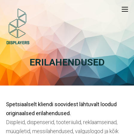
ERILAHENDUSED
Spetsiaalselt kliendi soovidest lähtuvalt loodud
originaalsed erilahendused.
Displeid, dispenserid, tooteriiulid, reklaamseinad,
müügiletid, messilahendused, valguslogod ja kõik