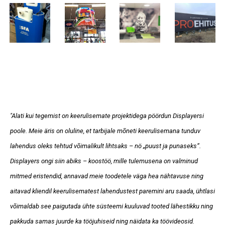
"Alati kui tegemist on keerulisemate projektidega pöördun Displayersi
poole. Meie äris on oluline, et tarbijale mõneti keerulisemana tunduv
lahendus oleks tehtud võimalikult lihtsaks – nö „puust ja punaseks“.
Displayers ongi siin abiks – koostöö, mille tulemusena on valminud
mitmed eristendid, annavad meie toodetele väga hea nähtavuse ning
aitavad kliendil keerulisematest lahendustest paremini aru saada, ühtlasi
võimaldab see paigutada ühte süsteemi kuuluvad tooted lähestikku ning
pakkuda samas juurde ka tööjuhiseid ning näidata ka töövideosid.