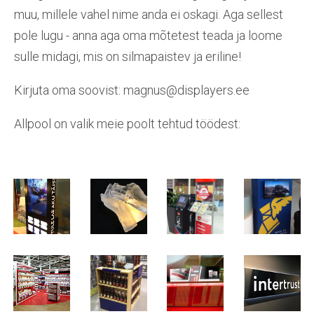
muu, millele vahel nime anda ei oskagi. Aga sellest
pole lugu - anna aga oma mõtetest teada ja loome
sulle midagi, mis on silmapaistev ja eriline!
Kirjuta oma soovist: magnus@displayers.ee
Allpool on valik meie poolt tehtud töödest: