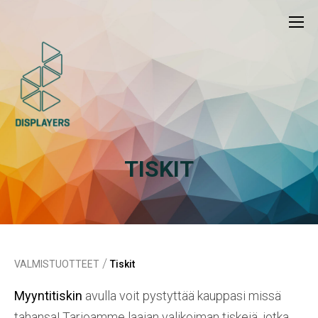
TISKIT
/
VALMISTUOTTEET
Tiskit
Myyntitiskin
avulla voit pystyttää kauppasi missä
tahansa! Tarjoamme laajan valikoiman tiskejä, jotka